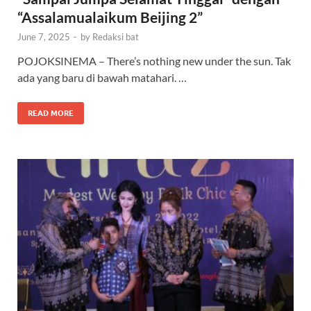
“Assalamualaikum Beijing 2”
June 7, 2025
-
by
Redaksi bat
POJOKSINEMA – There’s nothing new under the sun. Tak
ada yang baru di bawah matahari. …
READ MORE