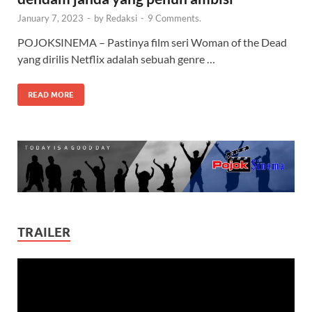
January 7, 2023
-
by
Redaksi
-
9 Comments.
POJOKSINEMA – Pastinya film seri Woman of the Dead
yang dirilis Netflix adalah sebuah genre …
READ MORE
TRAILER
Video
Player