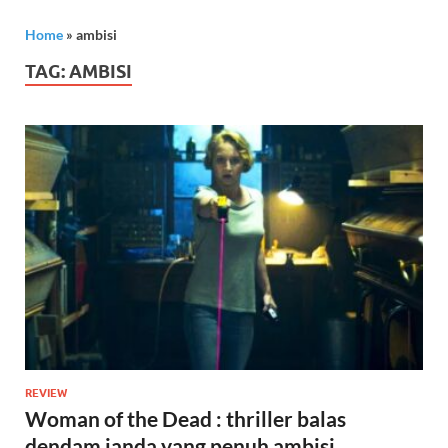
Home
»
ambisi
TAG:
AMBISI
REVIEW
Woman of the Dead : thriller balas
dendam janda yang penuh ambisi