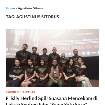
Home
»
Agustinus Sitorus
TAG:
AGUSTINUS SITORUS
PRODUKSI
/
TERPANAS
Frislly Herlind Spill Suasana Mencekam di
Lokasi Syuting Film “Sajen Satu Suro”