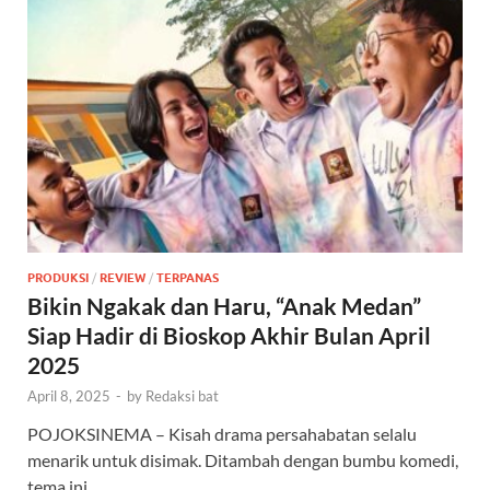
PRODUKSI
/
REVIEW
/
TERPANAS
Bikin Ngakak dan Haru, “Anak Medan”
Siap Hadir di Bioskop Akhir Bulan April
2025
April 8, 2025
-
by
Redaksi bat
POJOKSINEMA – Kisah drama persahabatan selalu
menarik untuk disimak. Ditambah dengan bumbu komedi,
tema ini …