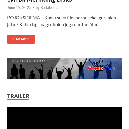
June 19, 2025
-
by
Redaksi bat
POJOKSINEMA – Kamu suka film horor sekaligus jalan-
jalan? Kalau lagi mager boleh juga nonton film …
READ MORE
TRAILER
Video
Player