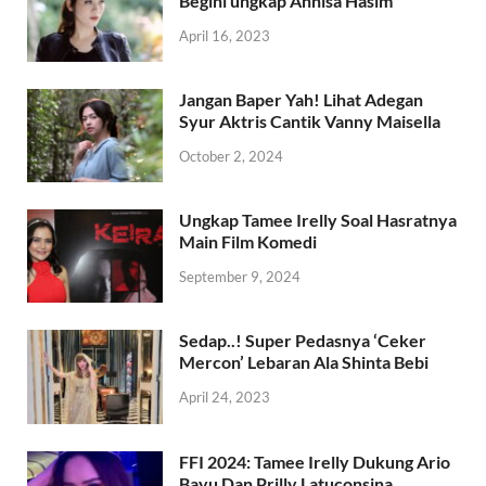
Begini ungkap Annisa Hasim
April 16, 2023
Jangan Baper Yah! Lihat Adegan
Syur Aktris Cantik Vanny Maisella
October 2, 2024
Ungkap Tamee Irelly Soal Hasratnya
Main Film Komedi
September 9, 2024
Sedap..! Super Pedasnya ‘Ceker
Mercon’ Lebaran Ala Shinta Bebi
April 24, 2023
FFI 2024: Tamee Irelly Dukung Ario
Bayu Dan Prilly Latuconsina