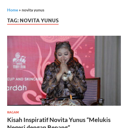
Home
»
novita yunus
TAG:
NOVITA YUNUS
RAGAM
Kisah Inspiratif Novita Yunus “Melukis
Negeri dengan Benang”