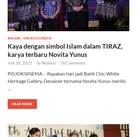
RAGAM
/
UNCATEGORIZED
Kaya dengan simbol Islam dalam TIRAZ,
karya terbaru Novita Yunus
July 28, 2022
-
by
Redaksi
-
18 Comments.
POJOKSINEMA – Rayakan hari jadi Batik Chic White
Heritage Gallery, Desainer ternama Novita Yunus merilis
…
READ MORE