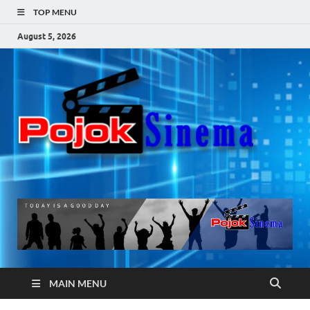
TOP MENU
August 5, 2026
Po
Si
MAIN MENU