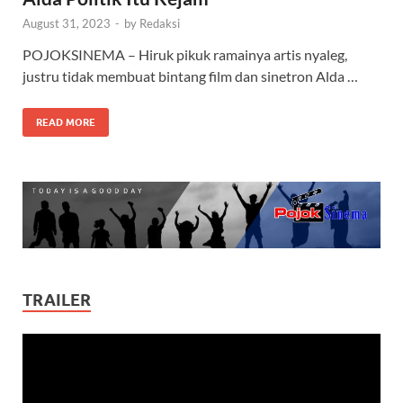
August 31, 2023
-
by
Redaksi
POJOKSINEMA – Hiruk pikuk ramainya artis nyaleg,
justru tidak membuat bintang film dan sinetron Alda …
READ MORE
TRAILER
Video
Player