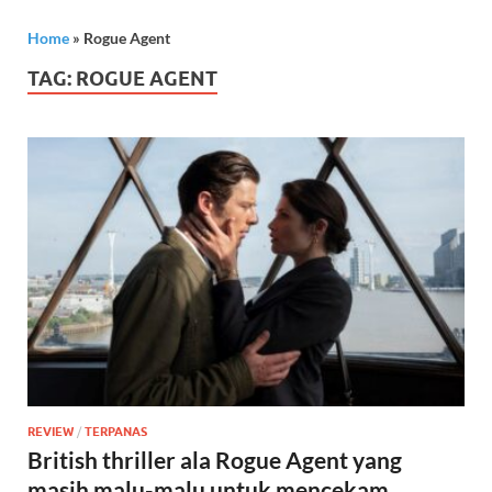
Home
»
Rogue Agent
TAG:
ROGUE AGENT
REVIEW
/
TERPANAS
British thriller ala Rogue Agent yang
masih malu-malu untuk mencekam