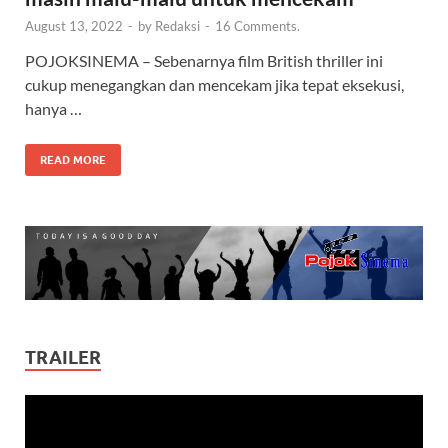
August 13, 2022
-
by
Redaksi
-
16 Comments.
POJOKSINEMA – Sebenarnya film British thriller ini
cukup menegangkan dan mencekam jika tepat eksekusi,
hanya …
READ MORE
TRAILER
Video
Player