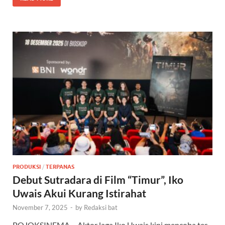
PRODUKSI
/
TERPANAS
Debut Sutradara di Film “Timur”, Iko
Uwais Akui Kurang Istirahat
November 7, 2025
-
by
Redaksi bat
POJOKSINEMA – Aktor laga Iko Uwais kini mencoba tes