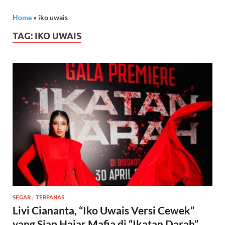
Home
»
iko uwais
TAG:
IKO UWAIS
SEGAR
/
TERPANAS
Livi Ciananta, “Iko Uwais Versi Cewek”
yang Siap Hajar Mafia di “Ikatan Darah”