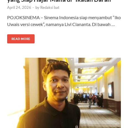
April 24, 2026
-
by
Redaksi bat
POJOKSINEMA – Sinema Indonesia siap menyambut “Iko
Uwais versi cewek”, namanya Livi Ciananta. Di bawah …
READ MORE