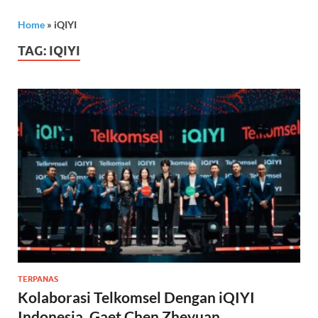
Home
»
iQIYI
TAG:
IQIYI
TERPANAS
Kolaborasi Telkomsel Dengan iQIYI
Indonesia, Gaet Chen Zheyuan