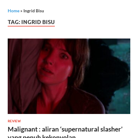
Home
»
Ingrid Bisu
TAG:
INGRID BISU
REVIEW
Malignant : aliran ‘supernatural slasher’
yang penuh kekonyolan