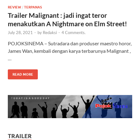
REVIEW
/
TERPANAS
Trailer Malignant : jadi ingat teror
menakutkan A Nightmare on Elm Street!
July 28, 2021
-
by
Redaksi
-
4 Comments.
POJOKSINEMA – Sutradara dan produser maestro horor,
James Wan, kembali dengan karya terbarunya Malignant ,
…
READ MORE
TRAILER