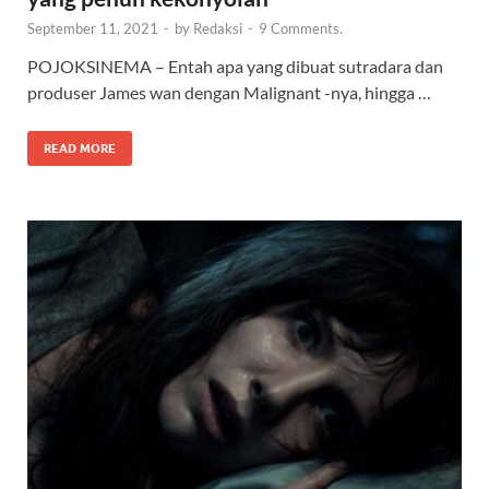
September 11, 2021
-
by
Redaksi
-
9 Comments.
POJOKSINEMA – Entah apa yang dibuat sutradara dan
produser James wan dengan Malignant -nya, hingga …
READ MORE