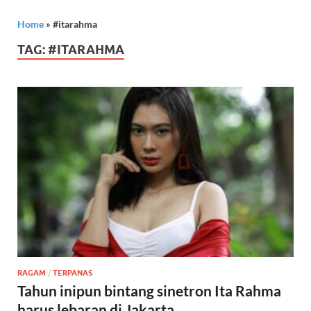
Home
»
#itarahma
TAG:
#ITARAHMA
RAGAM
/
TERPANAS
Tahun inipun bintang sinetron Ita Rahma
harus lebaran di Jakarta