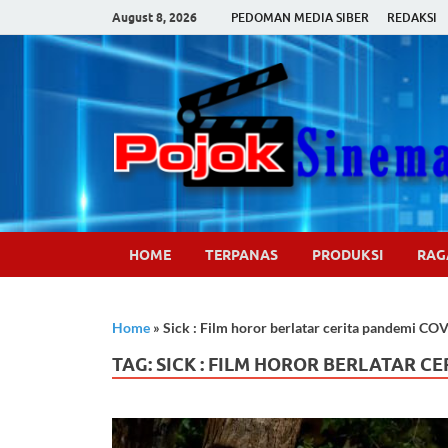
August 8, 2026
PEDOMAN MEDIA SIBER
REDAKSI
HOME
TERPANAS
PRODUKSI
RA
Home
»
Sick : Film horor berlatar cerita pandemi COV
TAG:
SICK : FILM HOROR BERLATAR C