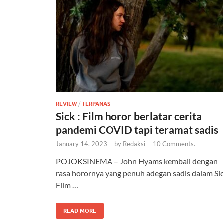
REVIEW
/
TERPANAS
Sick : Film horor berlatar cerita
pandemi COVID tapi teramat sadis
January 14, 2023
-
by
Redaksi
-
10 Comments.
POJOKSINEMA – John Hyams kembali dengan
rasa horornya yang penuh adegan sadis dalam Sic
Film …
READ MORE