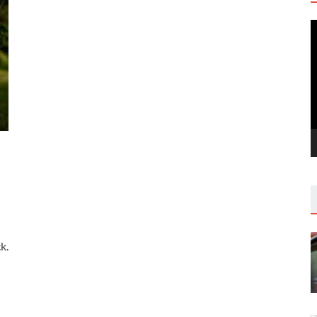
V
P
k.