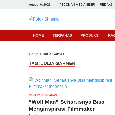
August 6, 2026
PEDOMAN MEDIA SIBER
REDAKSI
Pojok Sine
HOME
TERPANAS
PRODUKSI
RA
Home
»
Julia Garner
TAG:
JULIA GARNER
REVIEW
/
TERPANAS
“Wolf Man” Seharusnya Bisa
Menginspirasi Filmmaker