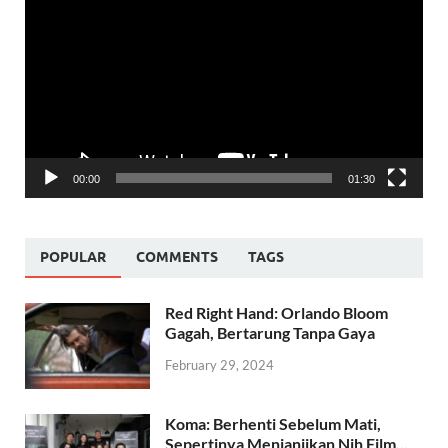
Player
00:00
01:30
POPULAR
COMMENTS
TAGS
Red Right Hand: Orlando Bloom
Gagah, Bertarung Tanpa Gaya
February 29, 2024
Koma: Berhenti Sebelum Mati,
Sepertinya Menjanjikan Nih Film…