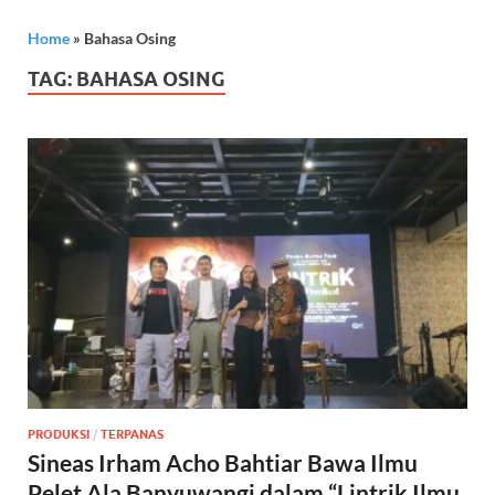
Home
»
Bahasa Osing
TAG:
BAHASA OSING
PRODUKSI
/
TERPANAS
Sineas Irham Acho Bahtiar Bawa Ilmu
Pelet Ala Banyuwangi dalam “Lintrik Ilmu