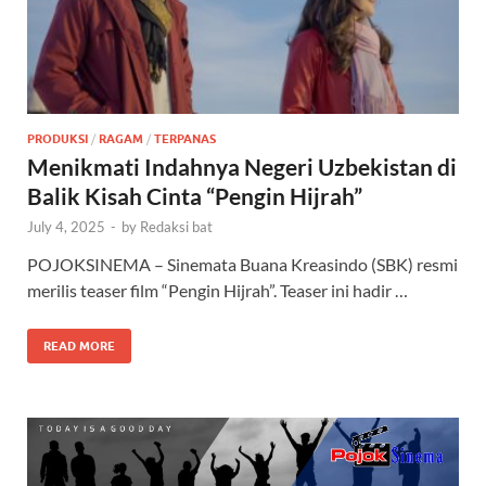
PRODUKSI
/
RAGAM
/
TERPANAS
Menikmati Indahnya Negeri Uzbekistan di
Balik Kisah Cinta “Pengin Hijrah”
July 4, 2025
-
by
Redaksi bat
POJOKSINEMA – Sinemata Buana Kreasindo (SBK) resmi
merilis teaser film “Pengin Hijrah”. Teaser ini hadir …
READ MORE