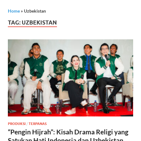
Home
»
Uzbekistan
TAG:
UZBEKISTAN
PRODUKSI
/
TERPANAS
“Pengin Hijrah”: Kisah Drama Religi yang
Satukan Hati Indonesia dan Uzbekistan