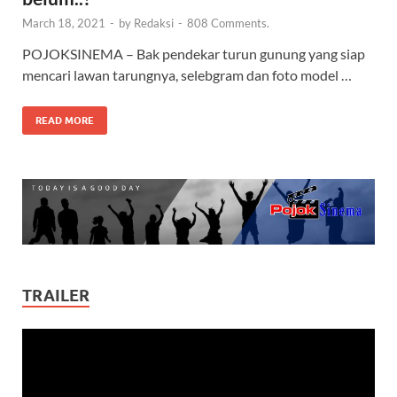
March 18, 2021
-
by
Redaksi
-
808 Comments.
POJOKSINEMA – Bak pendekar turun gunung yang siap
mencari lawan tarungnya, selebgram dan foto model …
READ MORE
TRAILER
Video
Player