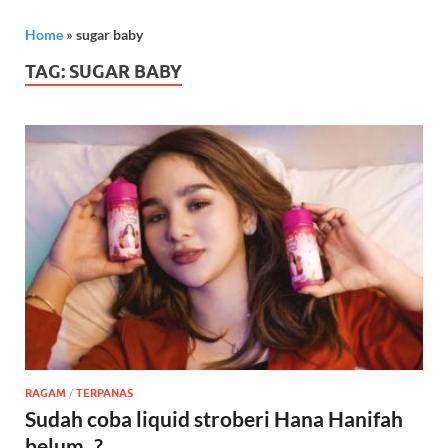
Home
»
sugar baby
TAG:
SUGAR BABY
RAGAM
/
TERPANAS
Sudah coba liquid stroberi Hana Hanifah
belum..?