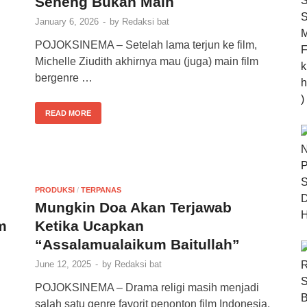
Seneng Bukan Main
January 6, 2026
-
by
Redaksi bat
POJOKSINEMA – Setelah lama terjun ke film,
Michelle Ziudith akhirnya mau (juga) main film
bergenre …
READ MORE
PRODUKSI
/
TERPANAS
Mungkin Doa Akan Terjawab
m
Ketika Ucapkan
“Assalamualaikum Baitullah”
June 12, 2025
-
by
Redaksi bat
POJOKSINEMA – Drama religi masih menjadi
salah satu genre favorit penonton film Indonesia.