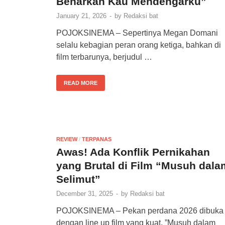
Benarkah Kau Mendengarku”
January 21, 2026
-
by
Redaksi bat
POJOKSINEMA – Sepertinya Megan Domani
selalu kebagian peran orang ketiga, bahkan di
film terbarunya, berjudul …
READ MORE
REVIEW
/
TERPANAS
Awas! Ada Konflik Pernikahan
yang Brutal di Film “Musuh dala
Selimut”
December 31, 2025
-
by
Redaksi bat
POJOKSINEMA – Pekan perdana 2026 dibuka
dengan line up film yang kuat. ”Musuh dalam