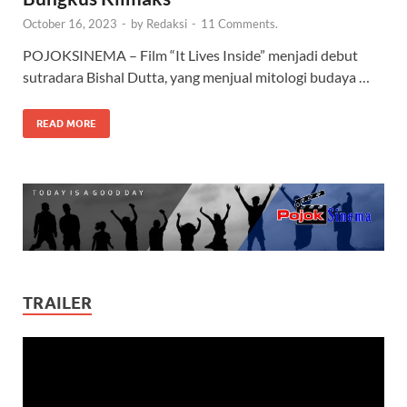
October 16, 2023
-
by
Redaksi
-
11 Comments.
POJOKSINEMA – Film “It Lives Inside” menjadi debut
sutradara Bishal Dutta, yang menjual mitologi budaya …
READ MORE
TRAILER
Video
Player