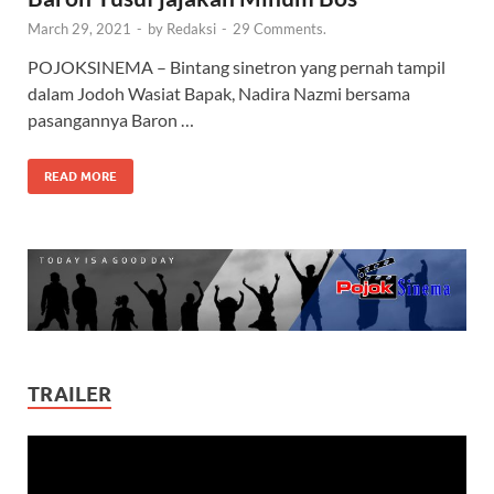
March 29, 2021
-
by
Redaksi
-
29 Comments.
POJOKSINEMA – Bintang sinetron yang pernah tampil
dalam Jodoh Wasiat Bapak, Nadira Nazmi bersama
pasangannya Baron …
READ MORE
TRAILER
Video
Player