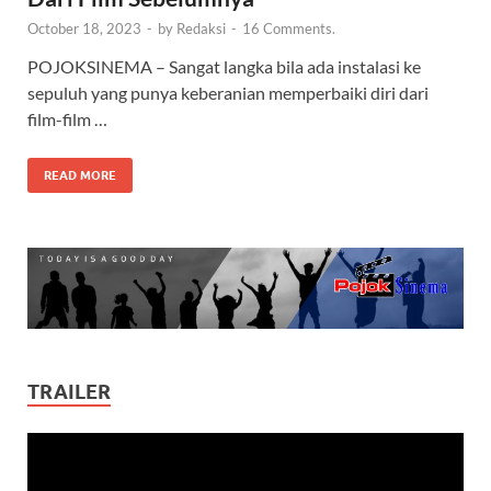
October 18, 2023
-
by
Redaksi
-
16 Comments.
POJOKSINEMA – Sangat langka bila ada instalasi ke
sepuluh yang punya keberanian memperbaiki diri dari
film-film …
READ MORE
TRAILER
Video
Player