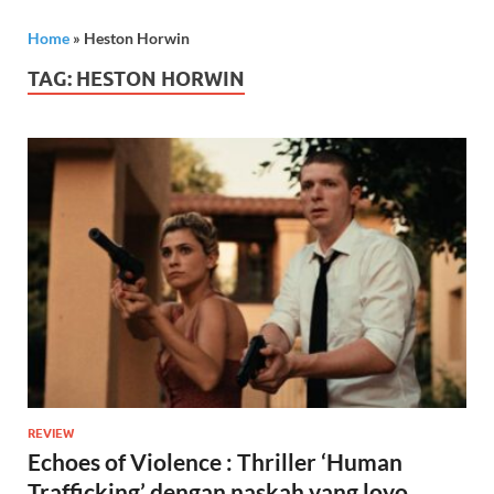
Home
»
Heston Horwin
TAG:
HESTON HORWIN
REVIEW
Echoes of Violence : Thriller ‘Human
Trafficking’ dengan naskah yang loyo