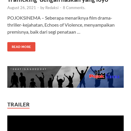
August 26, 2021
-
by
Redaksi
-
8 Comments.
POJOKSINEMA – Seberapa menariknya film drama-
thriller-kejahatan, Echoes of Violence, menyampaikan
premisnya, baik dari segi penataan …
READ MORE
TRAILER
Video
Player