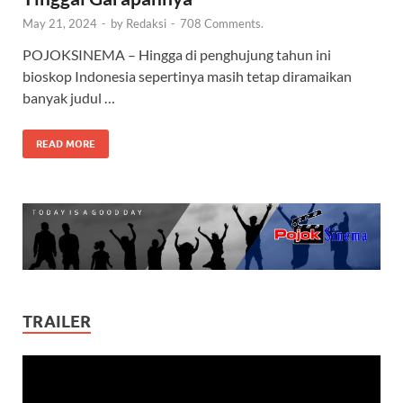
May 21, 2024
-
by
Redaksi
-
708 Comments.
POJOKSINEMA – Hingga di penghujung tahun ini
bioskop Indonesia sepertinya masih tetap diramaikan
banyak judul …
READ MORE
TRAILER
Video
Player