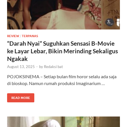
REVIEW
/
TERPANAS
“Darah Nyai” Suguhkan Sensasi B-Movie
ke Layar Lebar, Bikin Merinding Sekaligus
Ngakak
August 13, 2025
-
by
Redaksi bat
POJOKSINEMA – Setiap bulan film horor selalu ada saja
di bioskop. Namun rumah produksi Imaginarium …
READ MORE