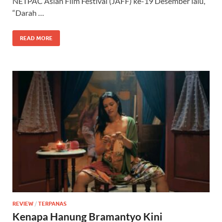
NETPAC Asian Film Festival (JAFF) ke-19 Desember lalu,
“Darah …
READ MORE
REVIEW
/
TERPANAS
Kenapa Hanung Bramantyo Kini