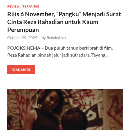
REVIEW
/
TERPANAS
Rilis 6 November, “Pangku” Menjadi Surat
Cinta Reza Rahadian untuk Kaum
Perempuan
October 29, 2025
-
by
Redaksi bat
POJOKSINEMA – Dua puluh tahun berkiprah di film,
Reza Rahadian pindah jalur jadi sutradara. Tayang …
READ MORE