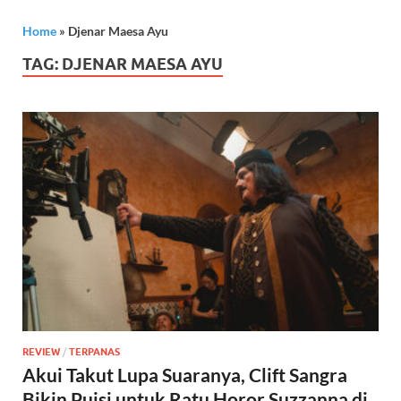
Home
»
Djenar Maesa Ayu
TAG:
DJENAR MAESA AYU
REVIEW
/
TERPANAS
Akui Takut Lupa Suaranya, Clift Sangra
Bikin Puisi untuk Ratu Horor Suzzanna di