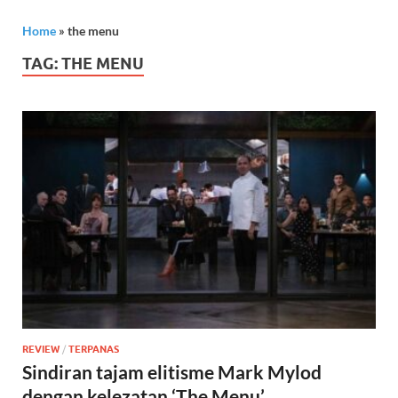
Home
»
the menu
TAG:
THE MENU
REVIEW
/
TERPANAS
Sindiran tajam elitisme Mark Mylod
dengan kelezatan ‘The Menu’