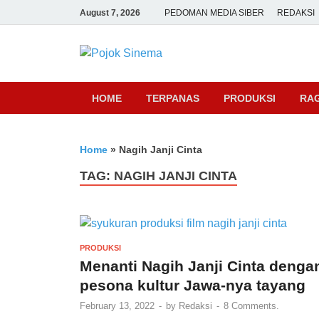
August 7, 2026
PEDOMAN MEDIA SIBER
REDAKSI
Pojok Sine
HOME
TERPANAS
PRODUKSI
RA
Home
»
Nagih Janji Cinta
TAG:
NAGIH JANJI CINTA
PRODUKSI
Menanti Nagih Janji Cinta denga
pesona kultur Jawa-nya tayang
February 13, 2022
-
by
Redaksi
-
8 Comments.