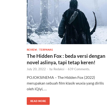
REVIEW
/
TERPANAS
The Hidden Fox : beda versi dengan
novel aslinya, tapi tetap keren!
July 20, 2022
-
by
Redaksi
-
639 Comments.
POJOKSINEMA – The Hidden Fox (2022)
merupakan sebuah film klasik wuxia yang dirilis
oleh iQiyi, …
READ MORE