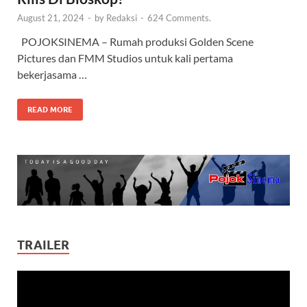
August 21, 2024
-
by
Redaksi
-
624 Comments.
POJOKSINEMA – Rumah produksi Golden Scene
Pictures dan FMM Studios untuk kali pertama
bekerjasama …
READ MORE
TRAILER
Video
Player