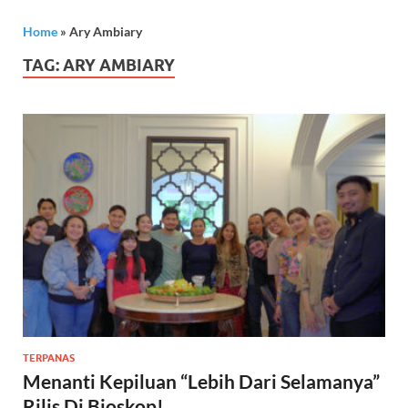
Home
»
Ary Ambiary
TAG:
ARY AMBIARY
TERPANAS
Menanti Kepiluan “Lebih Dari Selamanya”
Rilis Di Bioskop!