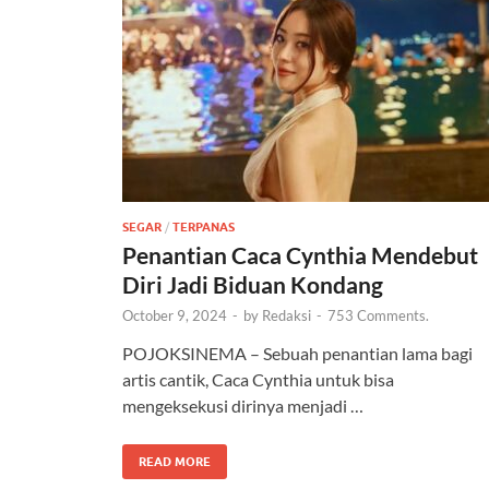
SEGAR
/
TERPANAS
Penantian Caca Cynthia Mendebut
Diri Jadi Biduan Kondang
October 9, 2024
-
by
Redaksi
-
753 Comments.
POJOKSINEMA – Sebuah penantian lama bagi
artis cantik, Caca Cynthia untuk bisa
mengeksekusi dirinya menjadi …
READ MORE