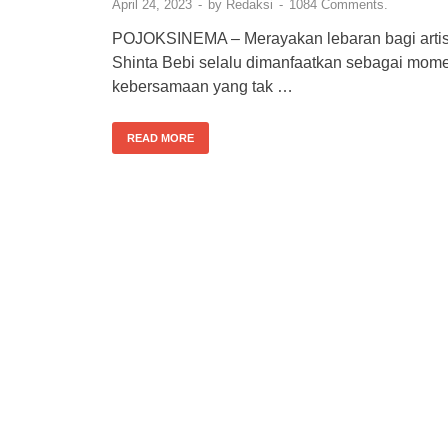
April 24, 2023
-
by
Redaksi
-
1084 Comments.
POJOKSINEMA – Merayakan lebaran bagi arti
Shinta Bebi selalu dimanfaatkan sebagai mom
kebersamaan yang tak …
READ MORE