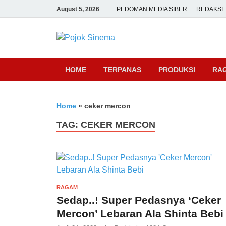
August 5, 2026
PEDOMAN MEDIA SIBER
REDAKSI
Pojok Sine
HOME
TERPANAS
PRODUKSI
RA
Home
»
ceker mercon
TAG:
CEKER MERCON
RAGAM
Sedap..! Super Pedasnya ‘Ceker
Mercon’ Lebaran Ala Shinta Bebi