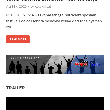
April 17, 2025
-
by
Redaksi bat
POJOKSINEMA – Dikenal sebagai sutradara spesialis
festival Loeloe Hendra mencoba keluar dari zona nyaman.
Itu …
READ MORE
TRAILER
Video
Player