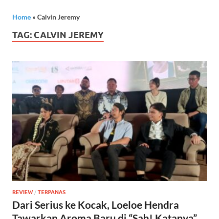
Home
»
Calvin Jeremy
TAG:
CALVIN JEREMY
REVIEW
/
TERPANAS
Dari Serius ke Kocak, Loeloe Hendra
Tawarkan Aroma Baru di “Sah! Katanya”