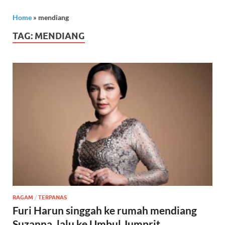
Home
»
mendiang
TAG:
MENDIANG
RAGAM
/
TERPANAS
Furi Harun singgah ke rumah mendiang
Suzanna, lalu ke Umbul Jumprit