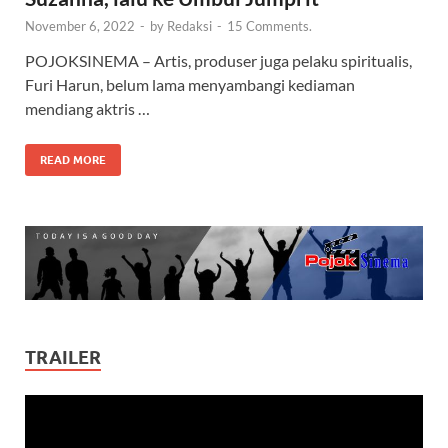
November 6, 2022
-
by
Redaksi
-
15 Comments.
POJOKSINEMA – Artis, produser juga pelaku spiritualis,
Furi Harun, belum lama menyambangi kediaman
mendiang aktris …
READ MORE
TRAILER
Video
Player