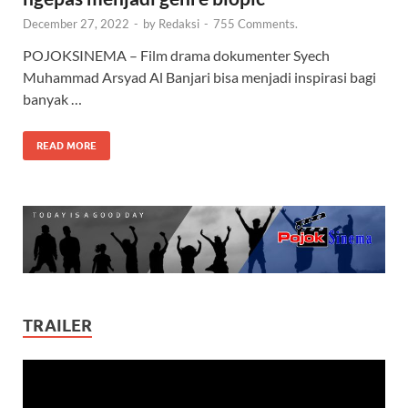
December 27, 2022
-
by
Redaksi
-
755 Comments.
POJOKSINEMA – Film drama dokumenter Syech
Muhammad Arsyad Al Banjari bisa menjadi inspirasi bagi
banyak …
READ MORE
TRAILER
Video
Player