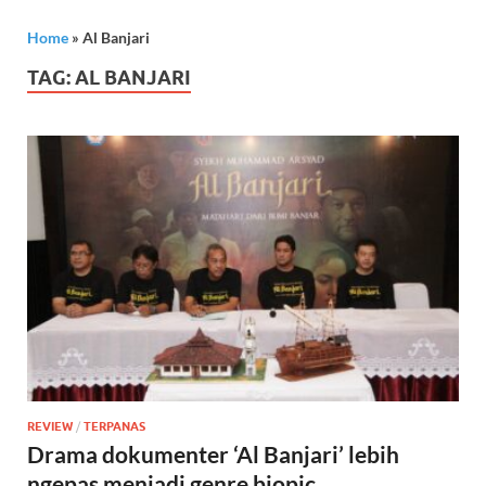
Home
»
Al Banjari
TAG:
AL BANJARI
REVIEW
/
TERPANAS
Drama dokumenter ‘Al Banjari’ lebih
ngepas menjadi genre biopic