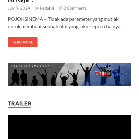
July 9, 2024
-
by
Redaksi
-
592 Comments.
POJOKSINEMA – Tidak ada parameter yang mutlak
untuk membuat sebuah film yang laku, seperti halnya …
READ MORE
TRAILER
Video
Player