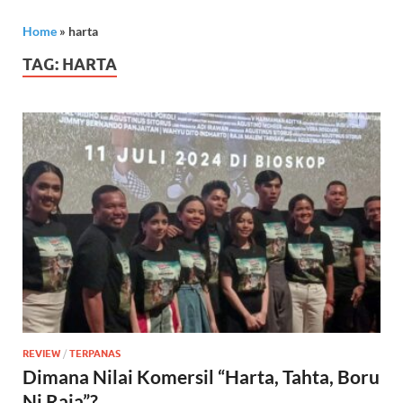
Home
»
harta
TAG:
HARTA
REVIEW
/
TERPANAS
Dimana Nilai Komersil “Harta, Tahta, Boru
Ni Raja”?