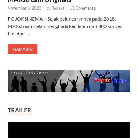
November 6, 2023
-
by
Redaksi
-
15 Comments.
POJOKSINEMA – Sejak peluncurannya pada 2018,
MAXstream telah menghadirkan lebih dari 300 konten
film dan …
READ MORE
TRAILER
Video
Player