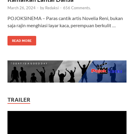
March 26, 2024
-
by
Redaksi
-
656 Comments.
POJOKSINEMA – Paras cantik artis Novelia Reni, bukan
saja rajin menghiasi layar kaca, perempuan berkulit …
READ MORE
TRAILER
Video
Player