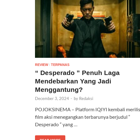
REVIEW
/
TERPANAS
“ Desperado ” Penuh Laga
Mendebarkan Yang Jadi
Menggantung?
December 3, 2024
-
by
Redaksi
POJOKSINEMA – Platform IQIYI kembali merili
film aksi menegangkan terbarunya berjudul “
Desperado ” yang …