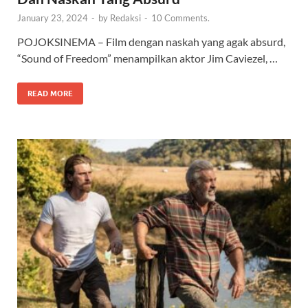
January 23, 2024
-
by
Redaksi
-
10 Comments.
POJOKSINEMA – Film dengan naskah yang agak absurd,
“Sound of Freedom” menampilkan aktor Jim Caviezel, …
READ MORE