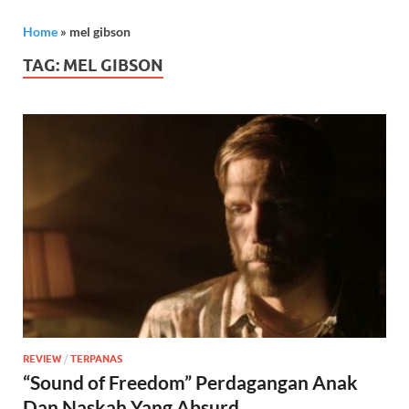
Home
»
mel gibson
TAG:
MEL GIBSON
REVIEW
/
TERPANAS
“Sound of Freedom” Perdagangan Anak
Dan Naskah Yang Absurd