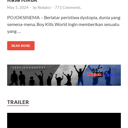
May 5, 2024
-
by
Redaksi
-
773 Comments.
POJOKSINEMA – Berlatar peristiwa dystopia, dunia yang
semena-mena, Boy Kills World ingin memberikan sesuatu
yang …
READ MORE
TRAILER
Video
Player