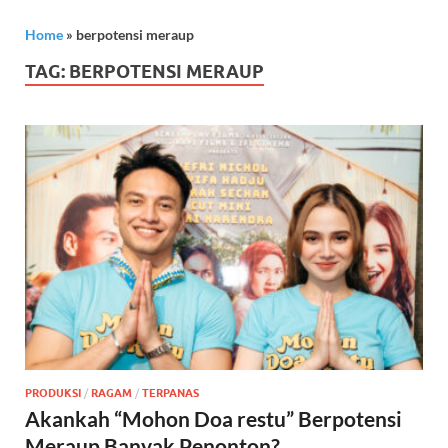
Home
»
berpotensi meraup
TAG:
BERPOTENSI MERAUP
PRODUKSI
/
RAGAM
/
TERPANAS
Akankah “Mohon Doa restu” Berpotensi
Meraup Banyak Penonton?