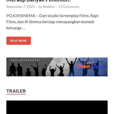
September 7, 2023
-
by
Redaksi
-
13 Comments.
POJOKSINEMA – Dari studio Screenplay Films, Rapi
Films, dan ifi Sinema bersiap menayangkan komedi
keluarga …
READ MORE
TRAILER
Video
Player