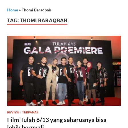
Home
»
Thomi Baraqbah
TAG:
THOMI BARAQBAH
REVIEW
/
TERPANAS
Film Tulah 6/13 yang seharusnya bisa
lebih bernyali