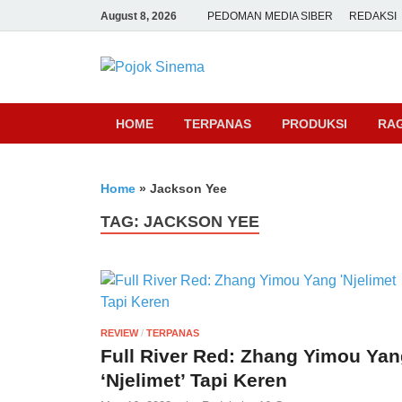
August 8, 2026
PEDOMAN MEDIA SIBER
REDAKSI
Pojok Sine
HOME
TERPANAS
PRODUKSI
RA
Home
»
Jackson Yee
TAG:
JACKSON YEE
REVIEW
/
TERPANAS
Full River Red: Zhang Yimou Ya
‘Njelimet’ Tapi Keren