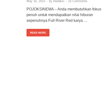
May 16, 2023
-
by
Redaksi
-
16 Comments.
POJOKSINEMA – Anda membutuhkan fokus
penuh untuk mendapatkan nilai hiburan
sepenuhnya Full River Red karya …
READ MORE