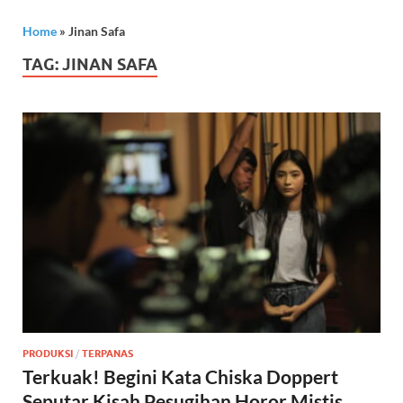
Home
»
Jinan Safa
TAG:
JINAN SAFA
PRODUKSI
/
TERPANAS
Terkuak! Begini Kata Chiska Doppert
Seputar Kisah Pesugihan Horor Mistis