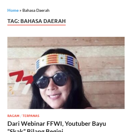
Home
»
Bahasa Daerah
TAG:
BAHASA DAERAH
RAGAM
/
TERPANAS
Dari Webinar FFWI, Youtuber Bayu
“Skak” Bilang Begini…