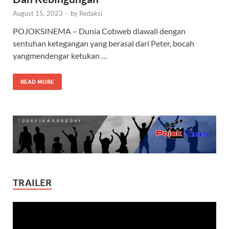
August 15, 2023
-
by
Redaksi
POJOKSINEMA – Dunia Cobweb diawali dengan
sentuhan ketegangan yang berasal dari Peter, bocah
yangmendengar ketukan …
READ MORE
TRAILER
Video
Player