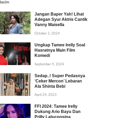
Jangan Baper Yah! Lihat
Adegan Syur Aktris Cantik
Vanny Maisella
October 2, 2024
Ungkap Tamee Irelly Soal
Hasratnya Main Film
Komedi
September 9, 2024
Sedap..! Super Pedasnya
‘Ceker Mercon’ Lebaran
Ala Shinta Bebi
April 24, 2023
FFI 2024: Tamee Irelly
Dukung Ario Bayu Dan
Prilly Latuconsina