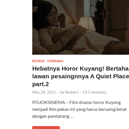
REVIEW
TERPANAS
/
Hebatnya Horor Kuyang! Bertah
lawan pesaingnnya A Quiet Plac
part.2
May 28, 2021
-
by
Redaksi
-
13 Comments.
POJOKSINEMA – Film drama-horor Kuyang
menjadi film pekan ini yang harus bersaing ketat
dengan pendatang …