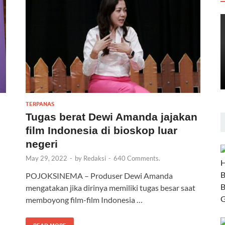
TERPANAS
Tugas berat Dewi Amanda jajakan
film Indonesia di bioskop luar
negeri
May 29, 2022
-
by
Redaksi
-
640 Comments.
POJOKSINEMA – Produser Dewi Amanda
mengatakan jika dirinya memiliki tugas besar saat
memboyong film-film Indonesia …