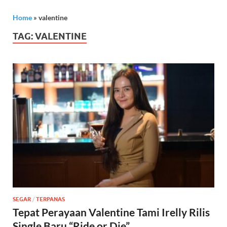
Home
»
valentine
TAG:
VALENTINE
SEGAR
/
TERPANAS
Tepat Perayaan Valentine Tami Irelly Rilis
Single Baru “Ride or Die”