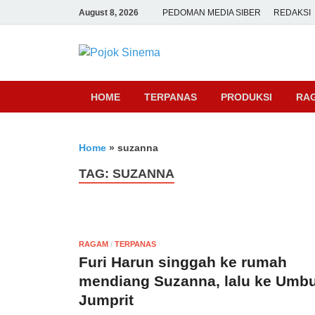
August 8, 2026
PEDOMAN MEDIA SIBER
REDAKSI
Pojok Sine
HOME
TERPANAS
PRODUKSI
RA
Home
»
suzanna
TAG:
SUZANNA
RAGAM
/
TERPANAS
Furi Harun singgah ke rumah
mendiang Suzanna, lalu ke Umbu
Jumprit