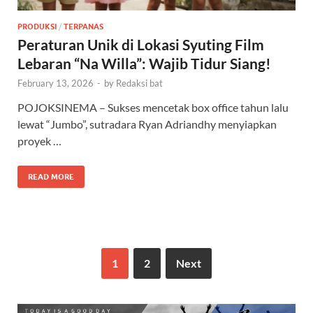
PRODUKSI
/
TERPANAS
Peraturan Unik di Lokasi Syuting Film
Lebaran “Na Willa”: Wajib Tidur Siang!
February 13, 2026
-
by
Redaksi bat
POJOKSINEMA – Sukses mencetak box office tahun lalu
lewat “Jumbo”, sutradara Ryan Adriandhy menyiapkan
proyek …
READ MORE
1
2
Next