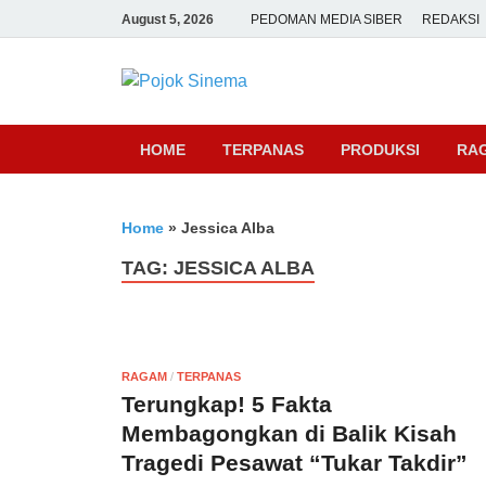
August 5, 2026
PEDOMAN MEDIA SIBER
REDAKSI
Pojok Sine
HOME
TERPANAS
PRODUKSI
RA
Home
»
Jessica Alba
TAG:
JESSICA ALBA
RAGAM
/
TERPANAS
Terungkap! 5 Fakta
Membagongkan di Balik Kisah
Tragedi Pesawat “Tukar Takdir”