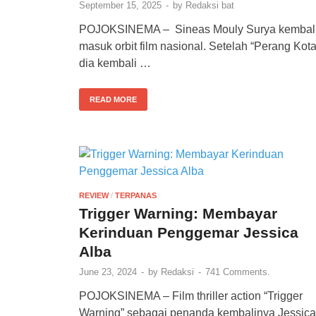
September 15, 2025
-
by
Redaksi bat
POJOKSINEMA – Sineas Mouly Surya kembal
masuk orbit film nasional. Setelah “Perang Kota
dia kembali …
READ MORE
REVIEW
/
TERPANAS
Trigger Warning: Membayar
Kerinduan Penggemar Jessica
Alba
June 23, 2024
-
by
Redaksi
-
741 Comments.
POJOKSINEMA – Film thriller action “Trigger
Warning” sebagai penanda kembalinya Jessica