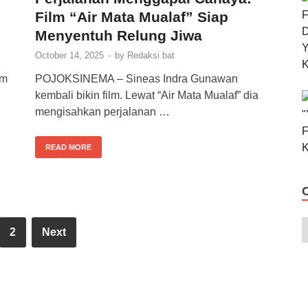
Film “Air Mata Mualaf” Siap
Menyentuh Relung Jiwa
October 14, 2025
-
by
Redaksi bat
lm
POJOKSINEMA – Sineas Indra Gunawan
kembali bikin film. Lewat “Air Mata Mualaf” dia
mengisahkan perjalanan …
READ MORE
2
Next