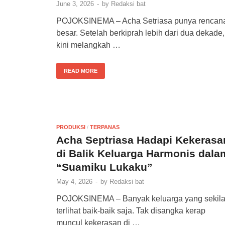
June 3, 2026
-
by
Redaksi bat
POJOKSINEMA – Acha Setriasa punya rencan
besar. Setelah berkiprah lebih dari dua dekade,
kini melangkah …
READ MORE
PRODUKSI
/
TERPANAS
Acha Septriasa Hadapi Kekerasa
di Balik Keluarga Harmonis dala
“Suamiku Lukaku”
May 4, 2026
-
by
Redaksi bat
POJOKSINEMA – Banyak keluarga yang sekil
terlihat baik-baik saja. Tak disangka kerap
muncul kekerasan di …