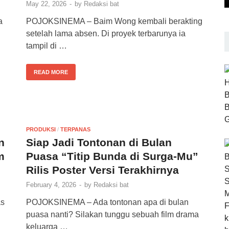
May 22, 2026
-
by
Redaksi bat
a
POJOKSINEMA – Baim Wong kembali berakting
setelah lama absen. Di proyek terbarunya ia
tampil di …
READ MORE
PRODUKSI
/
TERPANAS
n
Siap Jadi Tontonan di Bulan
m
Puasa “Titip Bunda di Surga-Mu”
Rilis Poster Versi Terakhirnya
February 4, 2026
-
by
Redaksi bat
as
POJOKSINEMA – Ada tontonan apa di bulan
puasa nanti? Silakan tunggu sebuah film drama
keluarga …