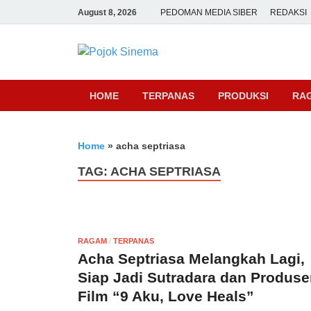
August 8, 2026
PEDOMAN MEDIA SIBER
REDAKSI
Pojok Sine
HOME
TERPANAS
PRODUKSI
RA
Home
»
acha septriasa
TAG:
ACHA SEPTRIASA
RAGAM
/
TERPANAS
Acha Septriasa Melangkah Lagi,
Siap Jadi Sutradara dan Produse
Film “9 Aku, Love Heals”